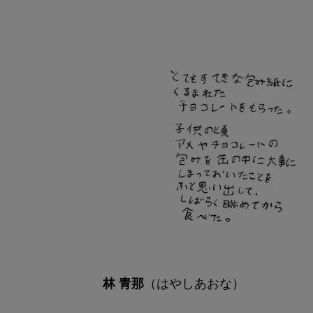
（はやしあおな）
林 青那