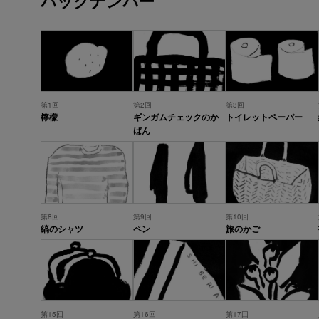
バックナンバー
第1回
第2回
第3回
檸檬
ギンガムチェックのか
トイレットペーパー
ばん
第8回
第9回
第10回
縞のシャツ
ペン
旅のかご
第15回
第16回
第17回