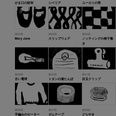
がま口の財布
シベリア
ユーカリの実
第22回
第23回
第24回
Mary Jane
スリップウェア
ノッティングの椅子敷
き
第29回
第30回
第31回
古い電球
トタンの湯たんぽ
目玉クリップ
第36回
第37回
第38回
手編みのセーター
ガムテープ
どらやき