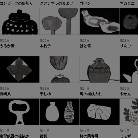
コンビーフの缶切り
グアテマラのまよけ
竹ペン
マカロニ
第25回
第26回
第27回
第28回
うるか壷
木杓子
はと笛
りんご
第32回
第33回
第34回
第35回
長崎凧
干し柿
鳥の楊枝入れ
やかん
第39回
第40回
第41回
第42回
南部鉄器の栓抜き
徳利
柿の葉寿司
ミモザ