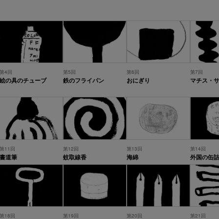
第4回
第5回
第6回
第7回
絵の具のチューブ
鉄のフライパン
おにぎり
マチス・
第11回
第12回
第13回
第14回
書道筆
蚊取線香
海綿
外国の缶
第18回
第19回
第20回
第21回