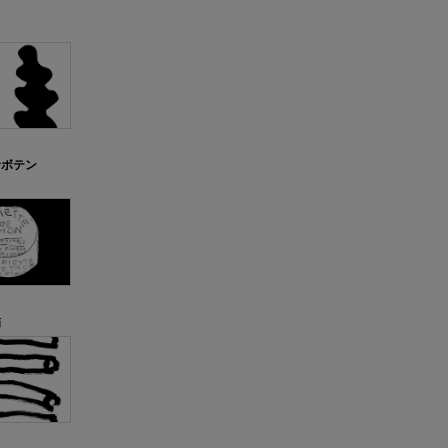
サボテン
詰