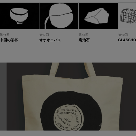
第46回
第47回
第48回
第49回
中国の茶杯
オオオニバス
庵治石
GLASSHO