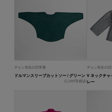
ヂェン先生の日常着
ヂェン先生の日
ドルマンスリーブカットソー / グリーン
V ネックチャ
レー
12,100
円(税込)