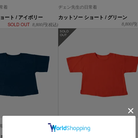
常着
ヂェン先生の日常着
ョート / アイボリー
カットソー ショート / グリーン
SOLD OUT
8,800
円(
8,800
円(税込)
在庫なし
常着
ヂェン先生の日常着
ョート / ネイビー
カットソー ショート / レッド