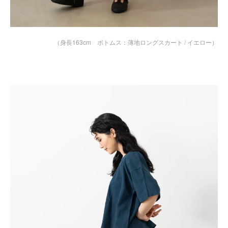
（身長163cm ボトムス：
薄地ロングスカート / イエロー
）