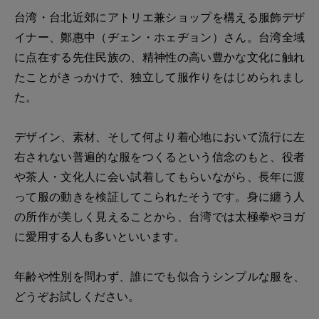
台湾・台北近郊にアトリエ兼ショップを構える服飾デザ
イナー、鄭惠中（ヂェン・ホェヂョン）さん。台湾全域
に点在する先住民族の、精神性の高い豊かな文化に触れ
たことがきっかけで、独立して服作りをはじめられまし
た。
デザイン、素材、そして何より着心地において流行に左
右されない普遍的な服をつくるという信念のもと、役者
や茶人・文化人に会い試着してもらいながら、長年に渡
って服の動きを検証してこられたそうです。身に纏う人
の所作が美しく見えることから、台湾では太極拳やヨガ
に愛用する人も多いといいます。
年齢や性別を問わず、誰にでも似合うシンプルな服を、
どうぞお試しください。