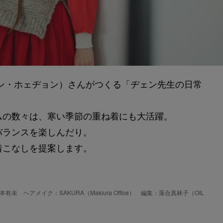
ン・ホェヂョン）さんがつくる「ヂェン先生の日常
ムの数々は、寒い季節の重ね着にも大活躍。
バランスを楽しんだり。
着こなしを提案します。
ヘアメイク：SAKURA（Makiura Office） 編集：落合真林子（OIL