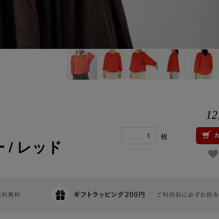
12
枚
/ レッド