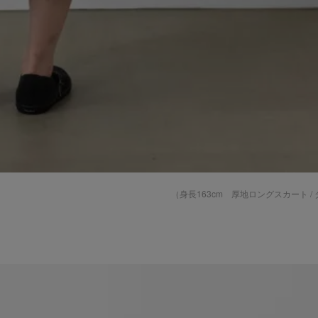
（身長163cm
厚地ロングスカート /