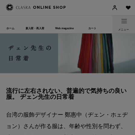
ホーム
新入荷・再入荷
Web magazine
カート
メニュー
流行に左右されない、普遍的で気持ちの良い
服。 ヂェン先生の日常着
台湾の服飾デザイナー 鄭惠中（ヂェン・ホェヂ
ョン）さんが作る服は、年齢や性別を問わず、