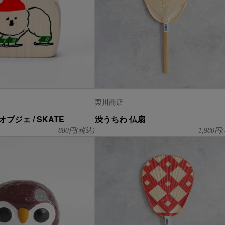
栗川商店
オブジェ / SKATE
渋うちわ 仏扇
880
円(税込)
1,980
円(