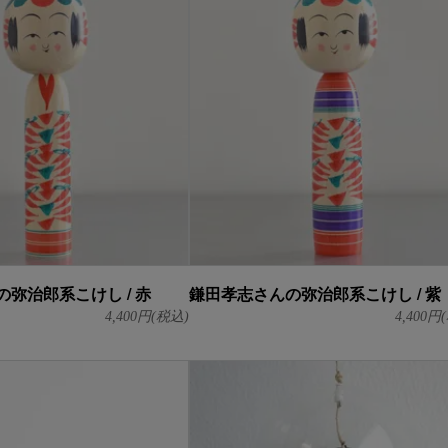
弥治郎系こけし / 赤
鎌田孝志さんの弥治郎系こけし / 紫
4,400
円(税込)
4,400
円(