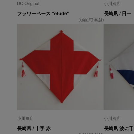
DO Original
小川凧店
フラワーベース "etude"
長崎凧 / 日一
3,080
円(税込)
小川凧店
小川凧店
長崎凧 / 十字 赤
長崎凧 波に