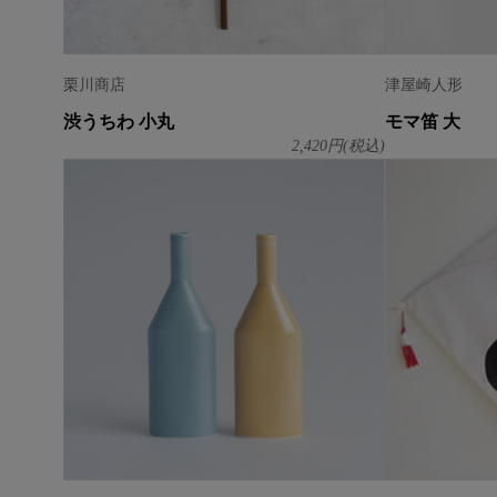
栗川商店
津屋崎人形
渋うちわ 小丸
モマ笛 大
2,420
円(税込)