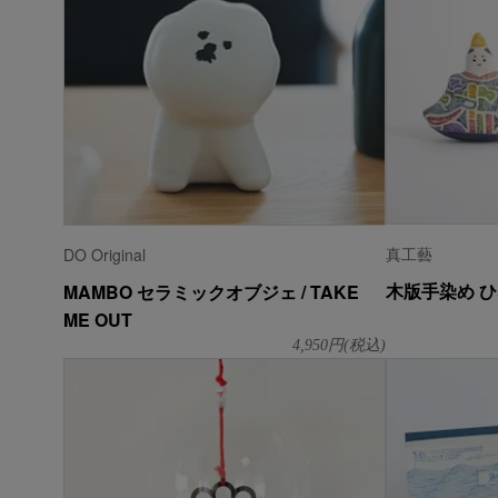
真工藝
DO Original
木版手染め 
MAMBO セラミックオブジェ / TAKE
ME OUT
4,950
円(税込)