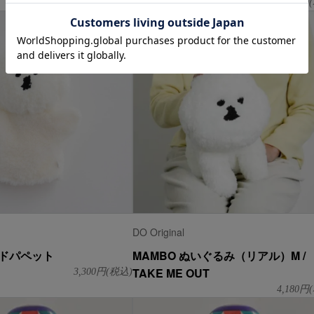
3,080
円(税込)
3,300
円(
DO Original
ンドパペット
MAMBO ぬいぐるみ（リアル）M /
TAKE ME OUT
3,300
円(税込)
4,180
円(