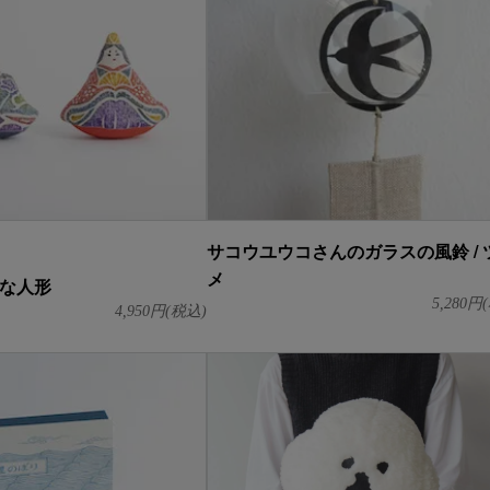
サコウユウコさんのガラスの風鈴 / 
メ
ひな人形
5,280
円(
4,950
円(税込)