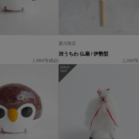
栗川商店
渋うちわ 仏扇 / 伊勢型
1,980
円(税込)
2,200
円(
在庫なし