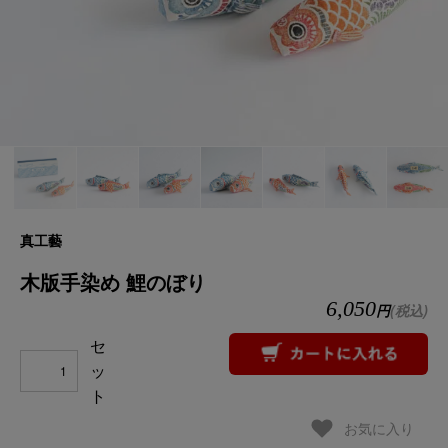
真工藝
木版手染め 鯉のぼり
6,050
円
(税込)
セ
ッ
ト
お気に入り