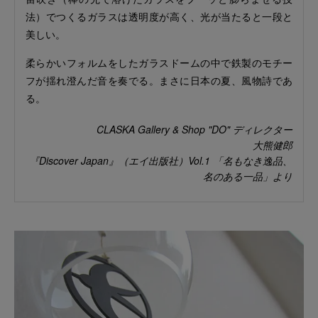
法）でつくるガラスは透明度が高く、光が当たると一段と
美しい。
柔らかいフォルムをしたガラスドームの中で鉄製のモチー
フが揺れ澄んだ音を奏でる。まさに日本の夏、風物詩であ
る。
CLASKA Gallery & Shop "DO" ディレクター
大熊健郎
『Discover Japan』（エイ出版社）Vol.1 「名もなき逸品、
名のある一品」より