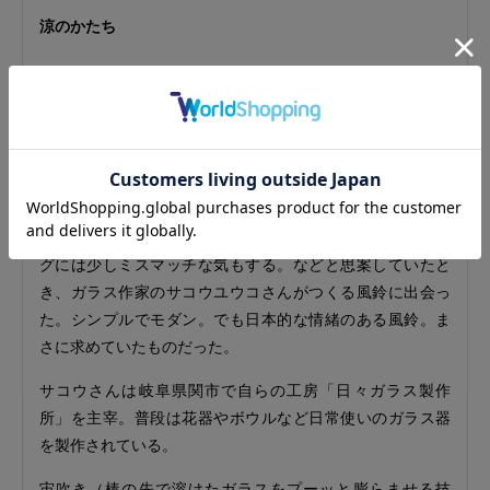
涼のかたち
旅先の旅館で聞いた風鈴の音にはっとさせられたことがあ
る。チリンと鳴る音のなんと涼しげなこと。
買うと心に決めたものの、いざ探すとなかなか気に入った
ものがみつからない。金属や陶製のものもあるが、やっぱ
りガラスがいい。ガラスといえば江戸風鈴が有名だが、昔
ながらに絵付けされたものなど風情はあるがモダンリビン
グには少しミスマッチな気もする。などと思案していたと
き、ガラス作家のサコウユウコさんがつくる風鈴に出会っ
た。シンプルでモダン。でも日本的な情緒のある風鈴。ま
さに求めていたものだった。
サコウさんは岐阜県関市で自らの工房「日々ガラス製作
所」を主宰。普段は花器やボウルなど日常使いのガラス器
を製作されている。
宙吹き（棒の先で溶けたガラスをプーッと膨らませる技