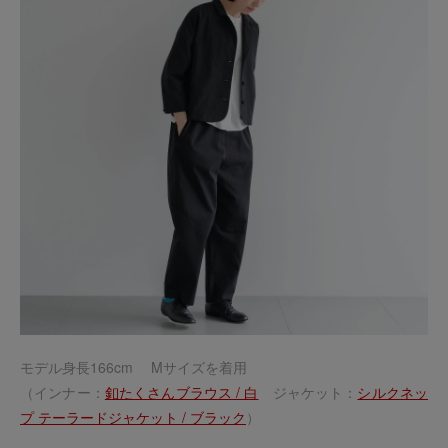
モデル身長166cm Mサイズを着用
（インナー：
釦たくさんブラウス / 白
ジャケット：
シルクネッ
プ テーラードジャケット / ブラック
）