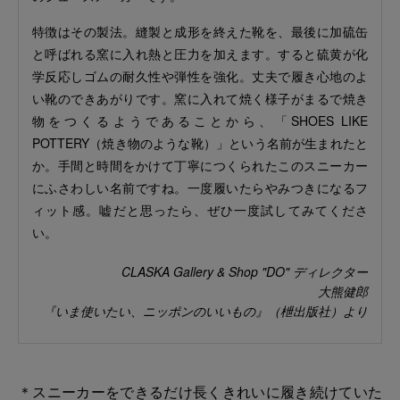
特徴はその製法。縫製と成形を終えた靴を、最後に加硫缶
と呼ばれる窯に入れ熱と圧力を加えます。すると硫黄が化
学反応しゴムの耐久性や弾性を強化。丈夫で履き心地のよ
い靴のできあがりです。窯に入れて焼く様子がまるで焼き
物をつくるようであることから、「SHOES LIKE
POTTERY（焼き物のような靴）」という名前が生まれたと
か。手間と時間をかけて丁寧につくられたこのスニーカー
にふさわしい名前ですね。一度履いたらやみつきになるフ
ィット感。嘘だと思ったら、ぜひ一度試してみてくださ
い。
CLASKA Gallery & Shop "DO" ディレクター
大熊健郎
『いま使いたい、ニッポンのいいもの』（枻出版社）より
＊スニーカーをできるだけ長くきれいに履き続けていた