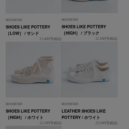
MOONSTAR
MOONSTAR
SHOES LIKE POTTERY
SHOES LIKE POTTERY
［HIGH］ / ブラック
［LOW］ / サンド
12,100
円(税込)
15,400
円(税込)
MOONSTAR
MOONSTAR
SHOES LIKE POTTERY
LEATHER SHOES LIKE
［HIGH］ / ホワイト
POTTERY / ホワイト
12,100
円(税込)
23,100
円(税込)