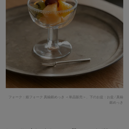
フォーク：
姫フォーク 真鍮銀めっき ＜単品販売＞
、下のお盆：
お盆 / 真鍮
銀めっき