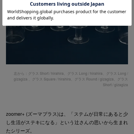
左から：
グラス Short / hirahira
、
グラス Long / hirahira
、
グラス Long /
gizagiza
、
グラス Square / hirahira
、グラス Round / gizagiza、
グラス
Short / gizagiza
zoomer+ (ズーマプラス)は、「ステムが日常にあると少
し生活がステキになる」という辻さんの思いから生まれ
たシリーズ。