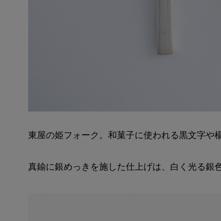
東屋の姫フォーク。和菓子に使われる黒文字や
真鍮に銀めっきを施した仕上げは、白く光る銀