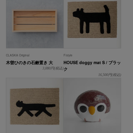
CLASKA Original
F/style
木曽ひのきの石鹸置き 大
HOUSE doggy mat S / ブラッ
ク
3,080
円(税込)
16,500
円(税込)