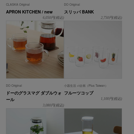
CLASKA Original
DO Original
APRON KITCHEN / new
スリッパ BANK
6,050
円(税込)
2,750
円(税込)
DO Original
小器生活 +t企画（Plus Taiwan）
ドーのグラスマグ ダブルウォ
フルーツコップ
ール
1,100
円(税込)
3,080
円(税込)