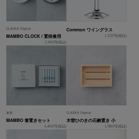
CLASKA Original
Common ワイングラス
MAMBO CLOCK / 置掛兼用
1,320
円(税込)
3,300
円(税込)
東屋
CLASKA Original
MAMBO 箸置きセット
木曽ひのきの石鹸置き 小
4,400
円(税込)
1,980
円(税込)