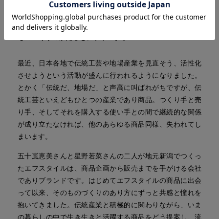
ものづくりのかたちをデザインする
最近、日本各地で伝統工芸や地場産業を見直そう、活性化
させようという活動が盛んに行われるようになりました。
とかく「伝統だ、地場だ」と声高に叫ばれがちですが、伝
統工芸といえどもひとつの産業であり商品。つくり手と売
り手、そしてそれを購入する使い手との間で継続的な関係
が成り立たなければ、他のあらゆる商品同様、失われてし
まいます。
五十嵐恵美さんと星野若菜さんの二人が地元新潟でつくっ
たエフスタイルは、商品企画から販売までを手がける会社
でありブランドです。はじめてエフスタイルの商品に出会
って以来、そのものづくりのあり方にずっと共感と憧れを
抱いてきました。伝統産業と積極的に関わりながら、いま
の暮らしの中で生き生きと活躍する商品をどう提案し、流