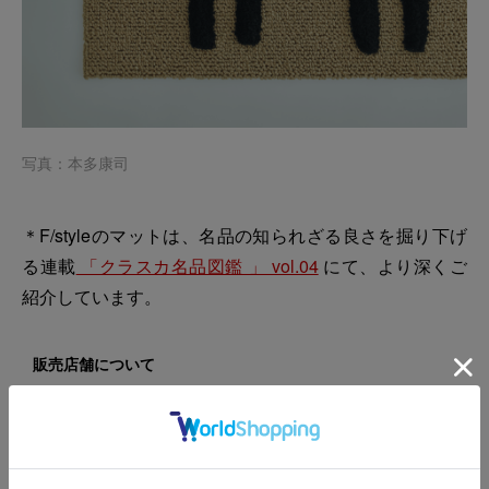
写真：本多康司
＊F/styleのマットは、名品の知られざる良さを掘り下げ
る連載
「クラスカ名品図鑑 」 vol.04
にて、より深くご
紹介しています。
販売店舗について
こちらの商品は、CLASKA では当オンラインショップのみでのお
取り扱いです。CLASKA Gallery & Shop "DO" の各実店舗ではお
取り扱いがございません。