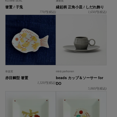
KUTANI SEAL
康創窯
箸置 / 子兎
縁起柄 正角小皿 / しだれ飾り
770
円(税込)
1,650
円(税込)
幸楽窯
minä perhonen
赤目鯛型 箸置
beads カップ＆ソーサー for
DO
1,320
円(税込)
5,060
円(税込)