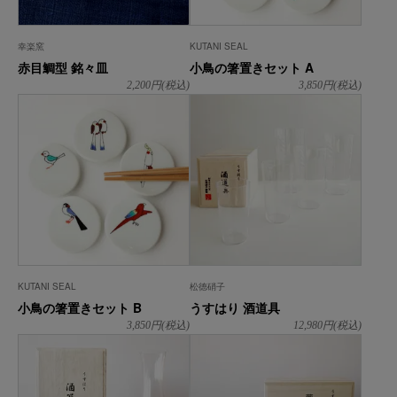
幸楽窯
KUTANI SEAL
赤目鯛型 銘々皿
小鳥の箸置きセット A
2,200
円(税込)
3,850
円(税込)
KUTANI SEAL
松徳硝子
小鳥の箸置きセット B
うすはり 酒道具
3,850
円(税込)
12,980
円(税込)