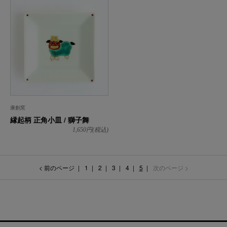
康創窯
縁起柄 正角小皿 / 獅子舞
1,650
円(税込)
< 前のページ
1
2
3
4
5
次のページ >