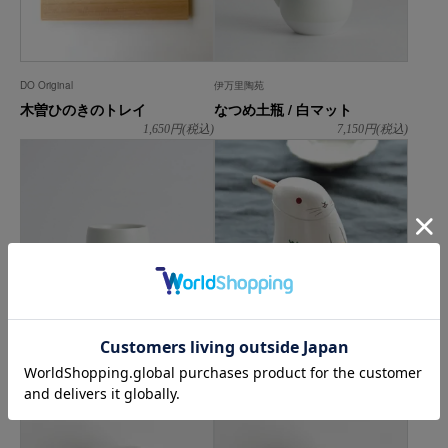
DO Original
伊万里陶苑
木曽ひのきのトレイ
なつめ土瓶 / 白マット
1,650
円(税込)
7,150
円(税込)
伊万里陶苑
幸楽窯
なつめ汲出し / 白マット
兎の汁次
1,980
円(税込)
5,500
円(税込)