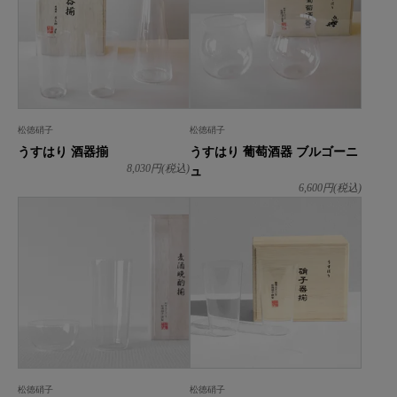
松徳硝子
松徳硝子
うすはり 酒器揃
うすはり 葡萄酒器 ブルゴーニ
ュ
8,030
円(税込)
6,600
円(税込)
松徳硝子
松徳硝子