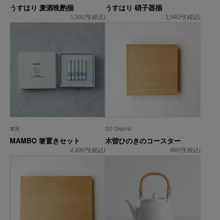
うすはり 麦酒晩酌揃
うすはり 硝子器揃
5,500
円(税込)
5,940
円(税込)
東屋
DO Original
MAMBO 箸置きセット
木曽ひのきのコースター
4,400
円(税込)
880
円(税込)