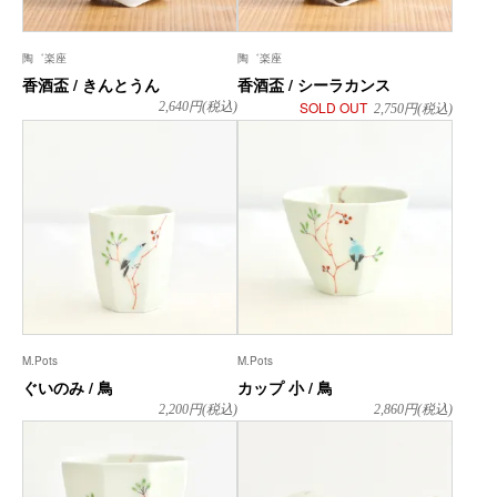
陶゛楽座
陶゛楽座
香酒盃 / きんとうん
香酒盃 / シーラカンス
SOLD OUT
2,640
円(税込)
2,750
円(税込)
M.Pots
M.Pots
ぐいのみ / 鳥
カップ 小 / 鳥
2,200
円(税込)
2,860
円(税込)