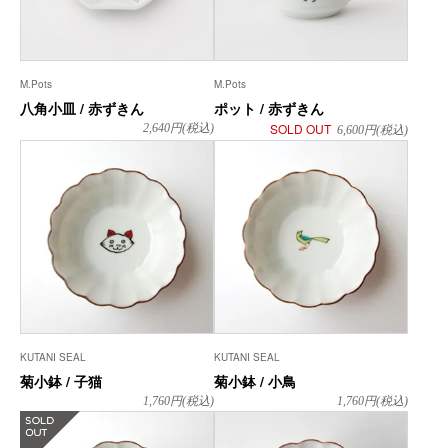
M.Pots
M.Pots
八角小皿 / 赤ずきん
ポット / 赤ずきん
SOLD OUT
2,640
円(税込)
6,600
円(税込)
KUTANI SEAL
KUTANI SEAL
菊小鉢 / 子猫
菊小鉢 / 小鳥
1,760
円(税込)
1,760
円(税込)
在庫なし