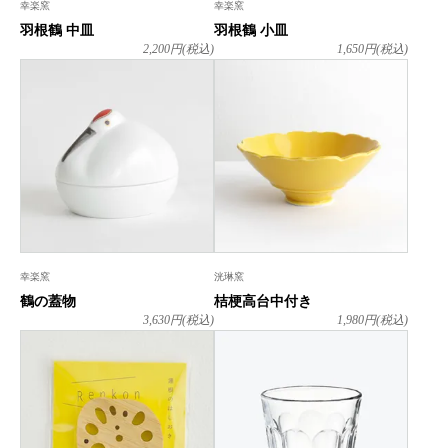
幸楽窯
幸楽窯
羽根鶴 中皿
羽根鶴 小皿
2,200
円(税込)
1,650
円(税込)
幸楽窯
洸琳窯
鶴の蓋物
桔梗高台中付き
3,630
円(税込)
1,980
円(税込)