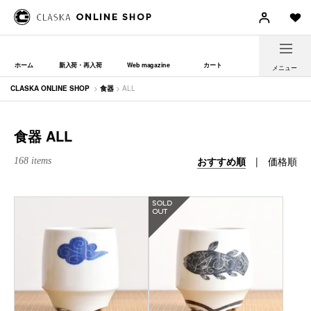
ホーム
新入荷・再入荷
Web magazine
カート
メニュー
CLASKA ONLINE SHOP
>
食器
> ALL
食器 ALL
おすすめ順
|
価格順
168 items
在庫なし