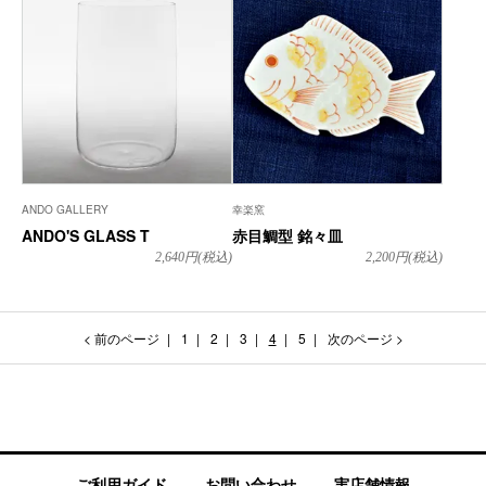
ANDO GALLERY
幸楽窯
ANDO'S GLASS T
赤目鯛型 銘々皿
2,640
円(税込)
2,200
円(税込)
< 前のページ
1
2
3
4
5
次のページ >
ご利用ガイド
お問い合わせ
実店舗情報