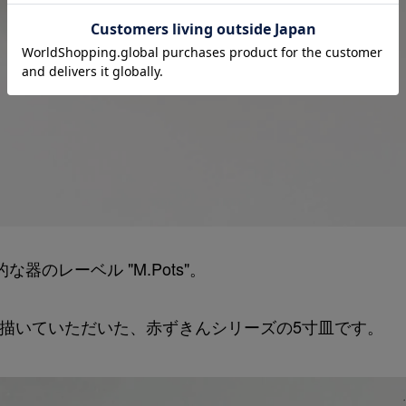
のレーベル "M.Pots"。
O" のために描いていただいた、赤ずきんシリーズの5寸皿です。