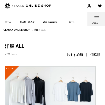
ホーム
新入荷・再入荷
Web magazine
カート
メニュー
CLASKA ONLINE SHOP
>
洋服
> ALL
洋服 ALL
おすすめ順
|
価格順
278 items
SALE