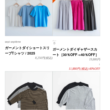
ディー
sept septième
D
ガーメントダイショートスリ
ガーメントダイギャザースカ
ーブTシャツ / 2025
ート［30％OFF→40％OFF］
8,250
円(税込)
19,800
円
↓
11,880
円
(税込)
40%OFF