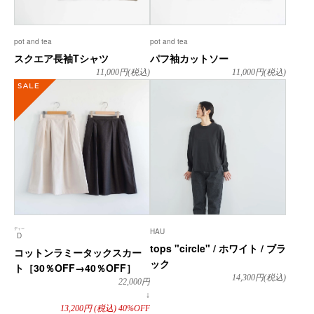
pot and tea
pot and tea
スクエア長袖Tシャツ
パフ袖カットソー
11,000
円(税込)
11,000
円(税込)
SALE
ディー
HAU
D
tops "circle" / ホワイト / ブラ
コットンラミータックスカー
ック
ト［30％OFF→40％OFF］
14,300
円(税込)
22,000
円
↓
13,200
円
(税込)
40%OFF