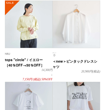
SALE
ディー
HAU
D
tops "circle" / イエロー
＜new＞ピンタックドレスシ
［40％OFF→50％OFF］
ャツ
14,300
円
20,900
円(税込)
↓
7,150
円
(税込)
50%OFF