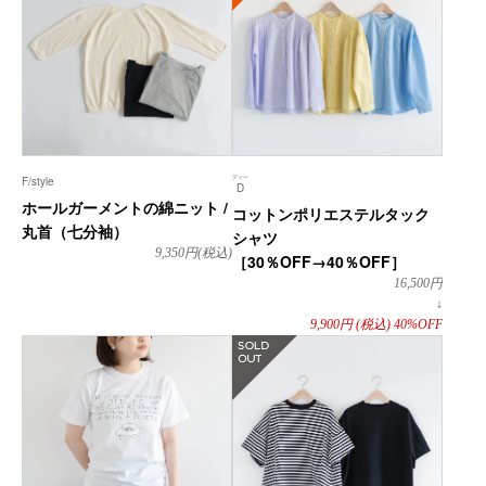
ディー
F/style
D
ホールガーメントの綿ニット /
コットンポリエステルタック
丸首（七分袖）
シャツ
9,350
円(税込)
［30％OFF→40％OFF］
16,500
円
↓
9,900
円
(税込)
40%OFF
在庫なし