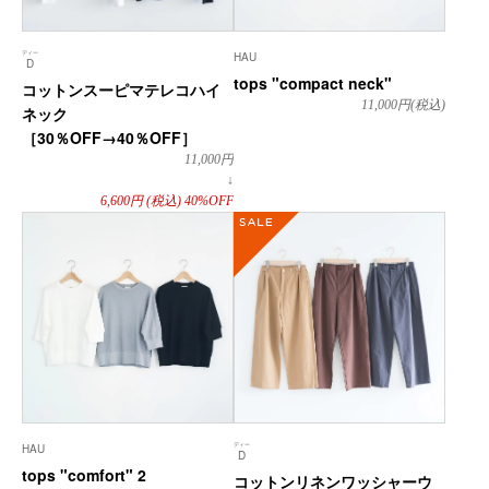
ディー
HAU
D
tops "compact neck"
コットンスーピマテレコハイ
11,000
円(税込)
ネック
［30％OFF→40％OFF］
11,000
円
↓
6,600
円
(税込)
40%OFF
SALE
ディー
HAU
D
tops "comfort" 2
コットンリネンワッシャーウ