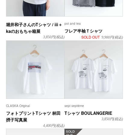
堀井和子さんのTシャツ / iii＋
pot and tea
フレア半袖Ｔシャツ
kaのおもちゃ箱展
SOLD OUT
3,850
円(税込)
9,900
円(税込)
CLASKA Original
sept septième
フォトプリントTシャツ 林田
Tシャツ BOULANGERIE
摂子写真展
3,850
円(税込)
4,400
円(税込)
在庫なし