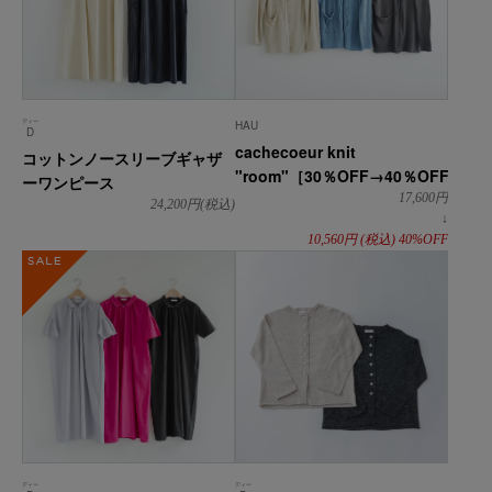
ディー
HAU
D
cachecoeur knit
コットンノースリーブギャザ
"room"［30％OFF→40％OFF］
ーワンピース
17,600
円
24,200
円(税込)
↓
10,560
円
(税込)
40%OFF
SALE
ディー
ディー