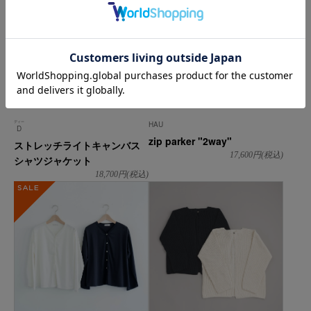
ディー
HAU
D
zip parker "2way"
ストレッチライトキャンバス
17,600
円(税込)
シャツジャケット
18,700
円(税込)
SALE