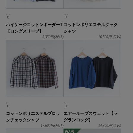
ディー
ディー
D
D
ハイゲージコットンボーダーT
コットンポリエステルタック
【ロングスリーブ】
シャツ
9,350
円(税込)
16,500
円(税込)
ディー
ディー
D
D
コットンポリエステルブロッ
エアーループスウェット【ラ
クチェックシャツ
グランロング】
17,600
円(税込)
14,300
円(税込)
再入荷