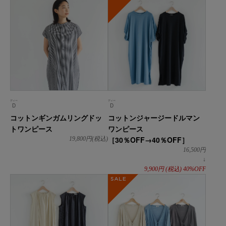
ディー
ディー
D
D
コットンギンガムリングドッ
コットンジャージードルマン
トワンピース
ワンピース
［30％OFF→40％OFF］
19,800
円(税込)
16,500
円
↓
9,900
円
(税込)
40%OFF
SALE