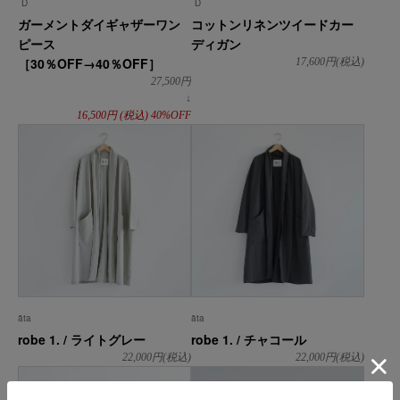
D
D
ガーメントダイギャザーワン
コットンリネンツイードカー
ピース
ディガン
［30％OFF→40％OFF］
17,600
円(税込)
27,500
円
↓
16,500
円
(税込)
40%OFF
āta
āta
robe 1. / ライトグレー
robe 1. / チャコール
22,000
円(税込)
22,000
円(税込)