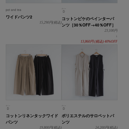
ディー
pot and tea
D
ワイドパンツ2
コットンピケのペインターパ
15,290
円(税込)
ンツ［30％OFF→40％OFF］
23,100
円
↓
13,860
円
(税込)
40%OFF
ディー
ディー
D
D
コットンリネンタックワイド
ポリエステルのサロペットパ
パンツ
ンツ
19,800
円(税込)
24,200
円(税込)