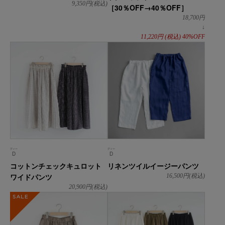
9,350
円(税込)
［30％OFF→40％OFF］
18,700
円
↓
11,220
円
(税込)
40%OFF
ディー
ディー
D
D
コットンチェックキュロット
リネンツイルイージーパンツ
ワイドパンツ
16,500
円(税込)
20,900
円(税込)
SALE