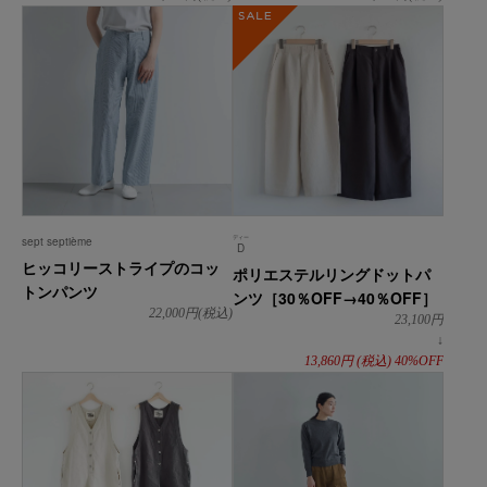
SALE
ディー
sept septième
D
ヒッコリーストライプのコッ
ポリエステルリングドットパ
トンパンツ
ンツ［30％OFF→40％OFF］
22,000
円(税込)
23,100
円
↓
13,860
円
(税込)
40%OFF