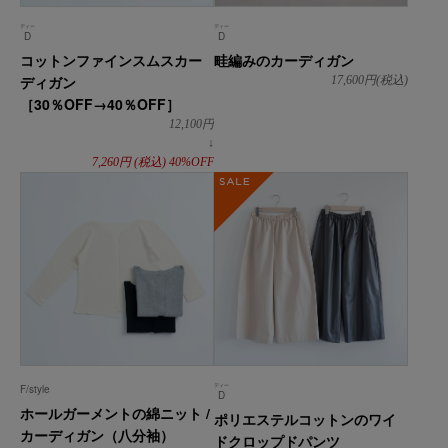
ディー
ディー
D
D
コットンファインスムスカー
畦編みのカーディガン
ディガン
17,600
円(税込)
［30％OFF→40％OFF］
12,100
円
↓
7,260
円
(税込)
40%OFF
SALE
ディー
F/style
D
ホールガーメントの綿ニット /
ポリエステルコットンのワイ
カーディガン（八分袖）
ドクロップドパンツ