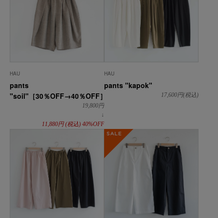
HAU
HAU
pants
pants "kapok"
"soil"［30％OFF→40％OFF］
17,600
円(税込)
19,800
円
↓
11,880
円
(税込)
40%OFF
SALE