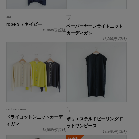
ディー
āta
D
robe 3. / ネイビー
ペーパーヤーンライトニット
19,800
円(税込)
カーディガン
16,500
円(税込)
ディー
sept septième
D
ドライコットンニットカーデ
ポリエステルドビーリングド
ィガン
ットワンピース
19,800
円(税込)
19,800
円(税込)
SALE