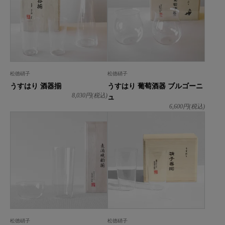
松徳硝子
松徳硝子
うすはり 酒器揃
うすはり 葡萄酒器 ブルゴーニ
ュ
8,030
円(税込)
6,600
円(税込)
松徳硝子
松徳硝子