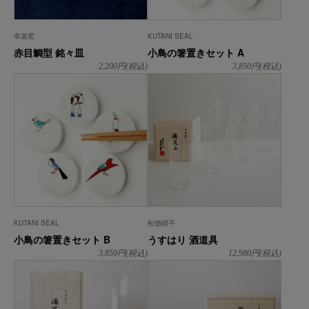
幸楽窯
KUTANI SEAL
赤目鯛型 銘々皿
小鳥の箸置きセット A
2,200
円(税込)
3,850
円(税込)
KUTANI SEAL
松徳硝子
小鳥の箸置きセット B
うすはり 酒道具
3,850
円(税込)
12,980
円(税込)