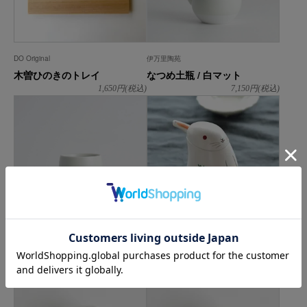
DO Original
伊万里陶苑
木曽ひのきのトレイ
なつめ土瓶 / 白マット
1,650
円(税込)
7,150
円(税込)
伊万里陶苑
幸楽窯
なつめ汲出し / 白マット
兎の汁次
1,980
円(税込)
5,500
円(税込)