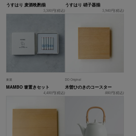
うすはり 麦酒晩酌揃
うすはり 硝子器揃
5,500
円(税込)
5,940
円(税込)
東屋
DO Original
MAMBO 箸置きセット
木曽ひのきのコースター
4,400
円(税込)
880
円(税込)