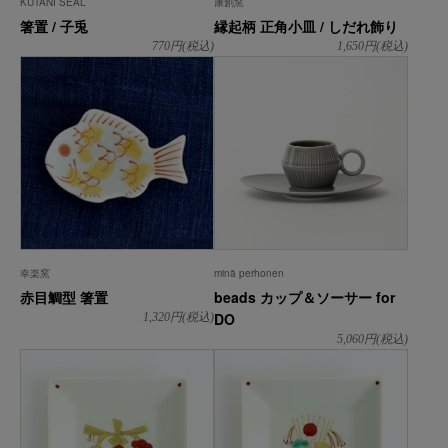
KUTANI SEAL
康創窯
箸置 / 子兎
縁起柄 正角小皿 / しだれ飾り
770
円(税込)
1,650
円(税込)
幸楽窯
minä perhonen
赤目鯛型 箸置
beads カップ＆ソーサー for
DO
1,320
円(税込)
5,060
円(税込)