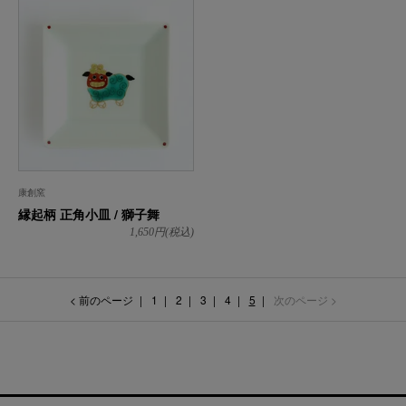
康創窯
縁起柄 正角小皿 / 獅子舞
1,650
円(税込)
< 前のページ
1
2
3
4
5
次のページ >