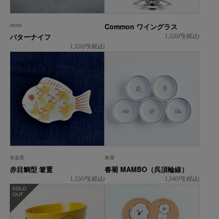
racco
Common ワイングラス
バターナイフ
1,320
円(税込)
1,320
円(税込)
幸楽窯
東屋
赤目鯛型 箸置
春菊 MAMBO（呉須輪線）
1,320
円(税込)
1,540
円(税込)
在庫なし