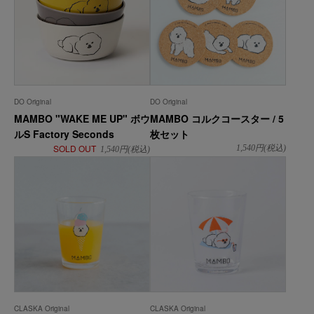
DO Original
DO Original
MAMBO "WAKE ME UP" ボウ
MAMBO コルクコースター / 5
ルS Factory Seconds
枚セット
SOLD OUT
1,540
円(税込)
1,540
円(税込)
CLASKA Original
CLASKA Original