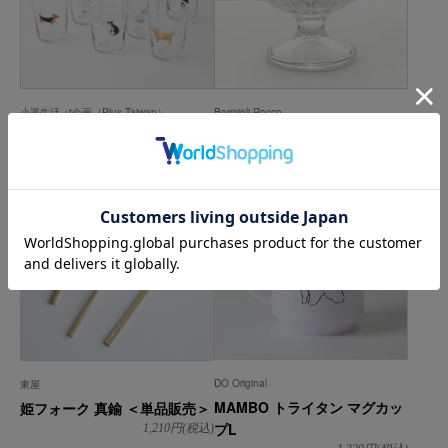
小器生活 +t企画（Plus Taiwan）
Bormioli Rocco
犬猫コップ
サンデーグラス
1,100
円(税込)
1,155
円(税込)
DO Original
東屋
MAMBO トライタン マグカッ
姫フォーク 真鍮 ＜単品販売＞
プL
1,210
円(税込)