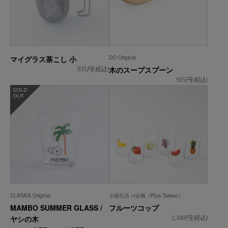
マイグラス茶こし 小
DO Original
木のスープスプーン
935
円(税込)
935
円(税込)
在庫なし
CLASKA Original
小器生活 +t企画（Plus Taiwan）
MAMBO SUMMER GLASS /
フルーツコップ
ヤシの木
1,100
円(税込)