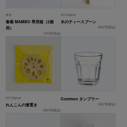
東屋
DO Original
春菊 MAMBO 専用箱（2個
木のティースプーン
用）
660
円(税込)
330
円(税込)
DO Original
Common タンブラー
れんこんの箸置き
660
円(税込)
660
円(税込)