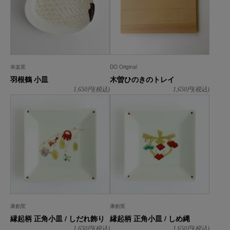
幸楽窯
DO Original
羽根鶴 小皿
木曽ひのきのトレイ
1,650
円(税込)
1,650
円(税込)
康創窯
康創窯
縁起柄 正角小皿 / しだれ飾り
縁起柄 正角小皿 / しめ縄
1,650
円(税込)
1,650
円(税込)