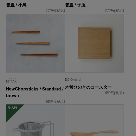
箸置 / 小鳥
箸置 / 子兎
770
円(税込)
770
円(税込)
ニッタクス
DO Original
NITTAX
木曽ひのきのコースター
NewChopsticks / Standard /
880
円(税込)
brown
880
円(税込)
再入荷