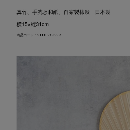
真竹、手漉き和紙、自家製柿渋 日本製
横15×縦31cm
商品コード：91110219 99 a