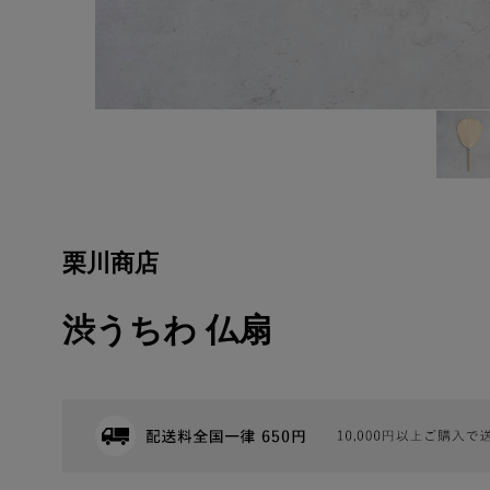
栗川商店
渋うちわ 仏扇