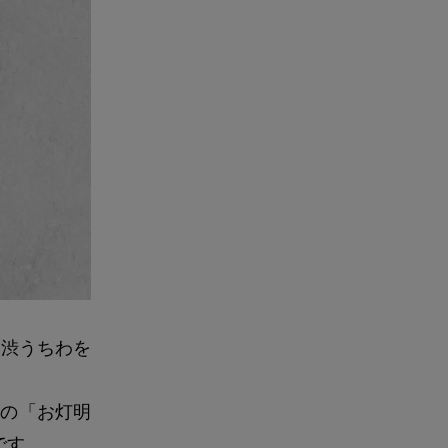
民渋うちわを
まの「お灯明
です。