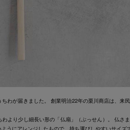
ちわが届きました。 創業明治22年の栗川商店は、来
ちわより少し細長い形の「仏扇」（ぶっせん）。 仏さ
いようにアレンジしたもので、持ち運びしやすいサイズ