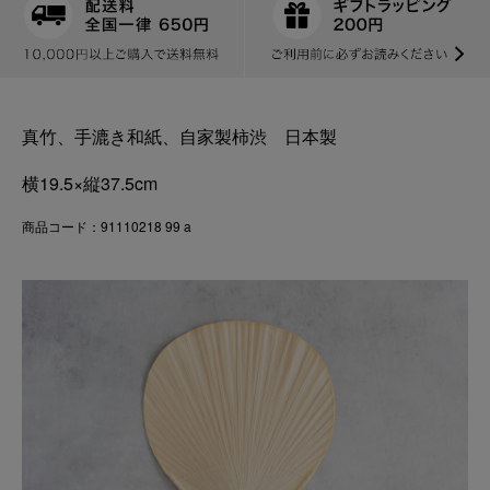
真竹、手漉き和紙、自家製柿渋 日本製
横19.5×縦37.5cm
商品コード：91110218 99 a