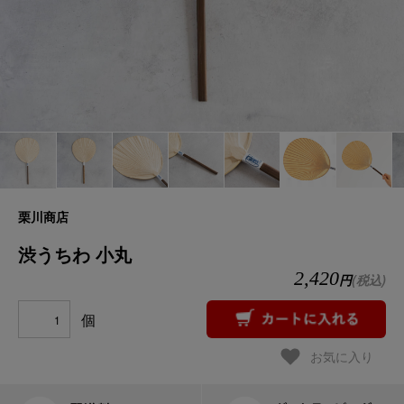
栗川商店
渋うちわ 小丸
2,420
円
(税込)
個
お気に入り