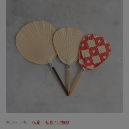
左から 小丸、
仏扇
、
仏扇 / 伊勢型