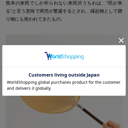
熊本の来民でしか作られない来民渋うちわは、"民が来
る"と言う意味で商売が繁盛するとされ、縁起物として贈
り物にも使われてきたもの。