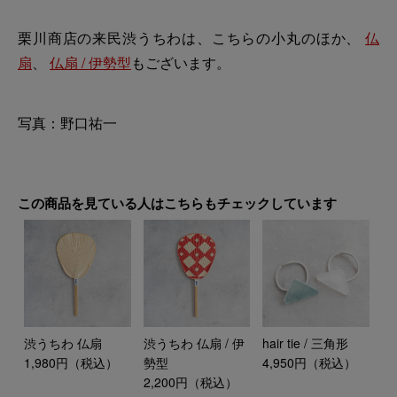
栗川商店の来民渋うちわは、こちらの小丸のほか、
仏
扇
、
仏扇 / 伊勢型
もございます。
写真：野口祐一
この商品を見ている人はこちらもチェックしています
渋うちわ 仏扇
渋うちわ 仏扇 / 伊
hair tie / 三角形
1,980円（税込）
勢型
4,950円（税込）
2,200円（税込）