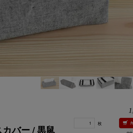
1
枚
バー / 黒鼠