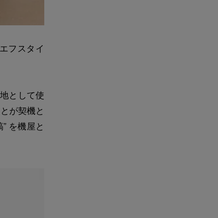
（エフスタイ
地として使
ことが契機と
” を機屋と