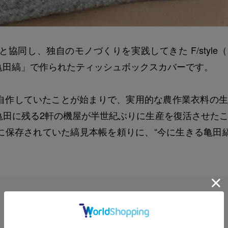
同し、独自のモノづくりを実践してきた F/style
亀田縞」で作られたティッシュボックスカバーです。
自作していたことが始まりで、実用的な農作業衣料の生
亀田に残る2軒の機屋が半世紀ぶりに生産を復活させた
保存されていた縞見本帳を頼りに、“今に生きる亀田縞