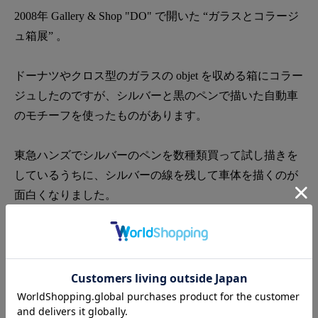
2008年 Gallery & Shop "DO" で開いた “ガラスとコラージ
ュ箱展” 。
ドーナツやクロス型のガラスの objet を収める箱にコラー
ジュしたのですが、シルバーと黒のペンで描いた自動車
のモチーフを使ったものがあります。
東急ハンズでシルバーのペンを数種類買って試し描きを
しているうちに、シルバーの線を残して車体を描くのが
面白くなりました。
無雑作だったり、自由気ままだったり、飄々としていた
り ── 悪戯描きみたいな無心の試し描きが気に入って、
とっておいたのが木のフレームにセットした紙片です。
7/7 の Ｔ シャツや、今回のおもちゃの車のきっかけにな