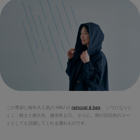
この季節に毎年大人気の HAU の
raincoat & bag
。 シワになりに
くく、軽さと耐久性、撥水性も◎。 さらに、雨の日以外のコー
トとしても活躍してくれる優れものです。