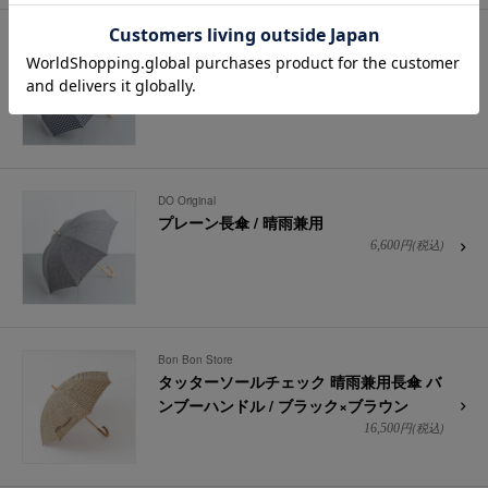
DO Original
ギンガム長傘 / 晴雨兼用（遮光）
円(税込)
7,700
DO Original
プレーン長傘 / 晴雨兼用
円(税込)
6,600
Bon Bon Store
タッターソールチェック 晴雨兼用長傘 バ
ンブーハンドル / ブラック×ブラウン
円(税込)
16,500