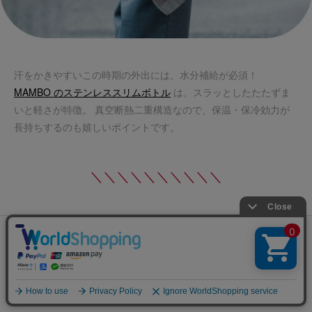
汗をかきやすいこの時期の外出には、水分補給が必須！
MAMBO のステンレススリムボトル
は、スラッとしたたたずま
いと軽さが特徴。 真空断熱二重構造なので、保温・保冷効力が
長持ちするのも嬉しいポイントです。
＼＼＼＼＼＼＼＼＼＼
DO Original
MAMBO ステンレススリムボトル
円(税込)
2,750 ~ 3,850