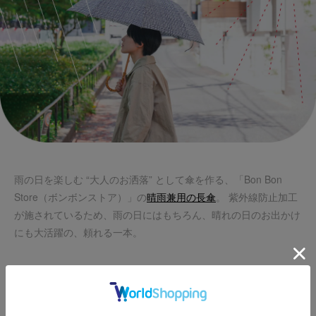
雨の日を楽しむ “大人のお洒落” として傘を作る、「Bon Bon
Store（ボンボンストア）」の
晴雨兼用の長傘
。 紫外線防止加工
が施されているため、雨の日にはもちろん、晴れの日のお出かけ
にも大活躍の、頼れる一本。
／／／／／
／／／／／