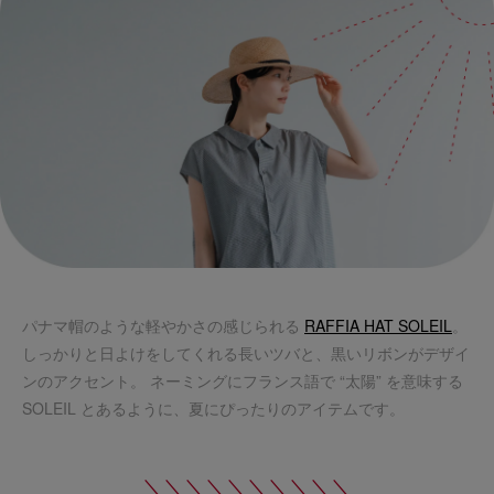
パナマ帽のような軽やかさの感じられる
RAFFIA HAT SOLEIL
。
しっかりと日よけをしてくれる長いツバと、黒いリボンがデザイ
ンのアクセント。 ネーミングにフランス語で “太陽” を意味する
SOLEIL とあるように、夏にぴったりのアイテムです。
＼＼＼＼＼＼＼＼＼＼