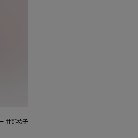
ー 井部祐子