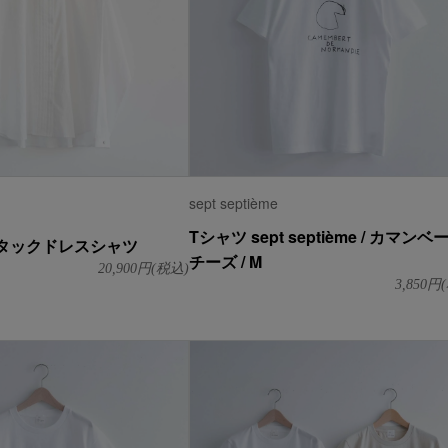
sept septième
Tシャツ sept septième / カマンベ
ンタックドレスシャツ
チーズ / M
20,900
円(税込)
3,850
円(