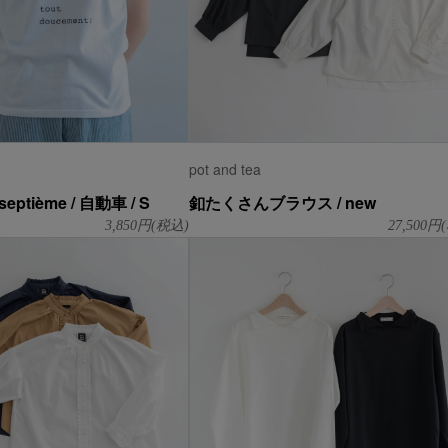
pot and tea
eptième / 自動車 / S
釦たくさんブラウス / new
3,850
円(税込)
27,500
円(