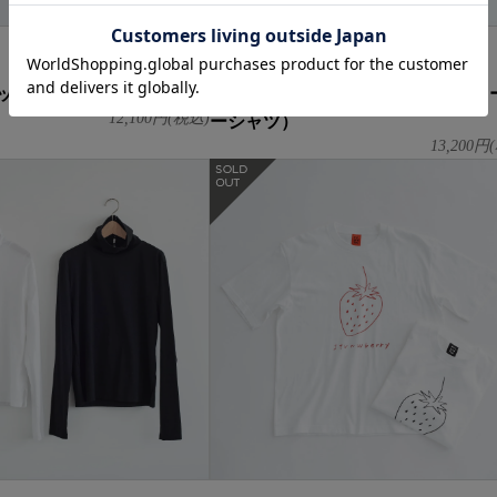
āta
 サックス
shirts 2. / ブラック（綿テンセル 
ーシャツ）
12,100
円(税込)
13,200
円(
在庫なし