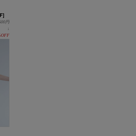
F]
600
円
↓
%OFF