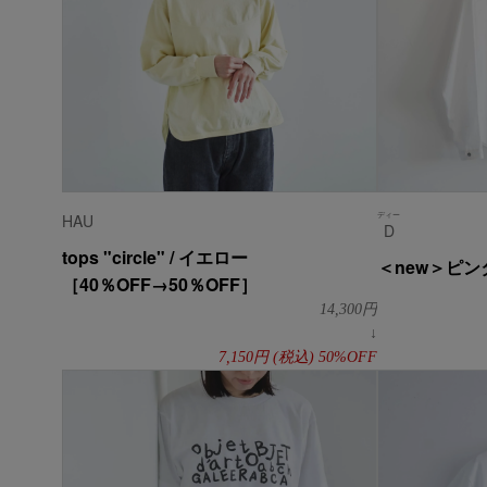
ディー
HAU
D
tops "circle" / イエロー
＜new＞ピ
［40％OFF→50％OFF］
14,300
円
↓
7,150
円
(税込)
50%OFF