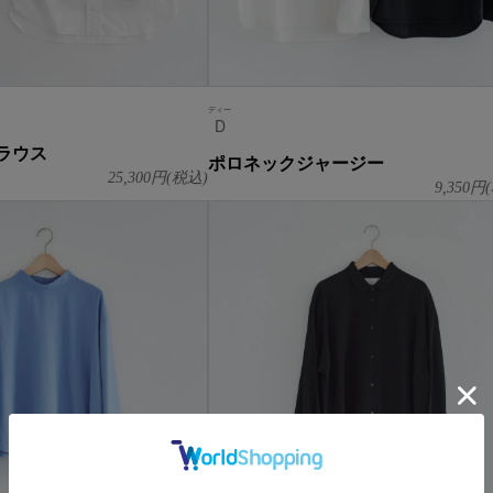
ディー
D
ラウス
ポロネックジャージー
25,300
円(税込)
9,350
円(