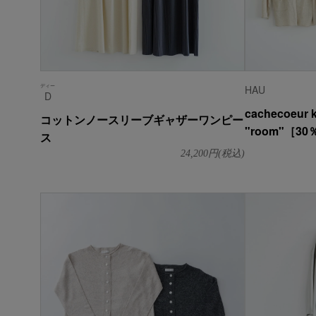
ディー
HAU
D
cachecoeur knit
コットンノースリーブギャザーワンピー
"room"［3
ス
24,200
円(税込)