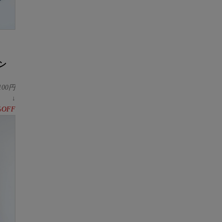
ン
100
円
↓
%OFF