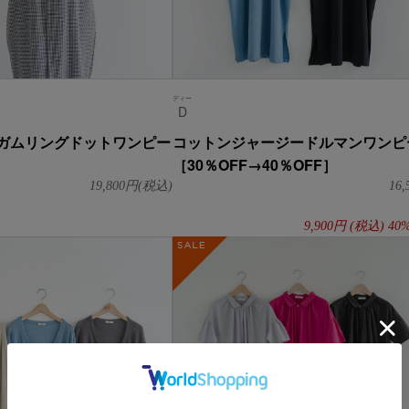
ディー
D
ガムリングドットワンピー
コットンジャージードルマンワンピ
［30％OFF→40％OFF］
19,800
円(税込)
16,
9,900
円
(税込)
40
SALE