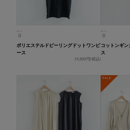
ディー
ディー
D
D
ポリエステルドビーリングドットワンピ
コットンギン
ース
ス
19,800
円(税込)
SALE