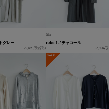
āta
ライトグレー
robe 1. / チャコール
22,000
円(税込)
22,000
円(
SALE