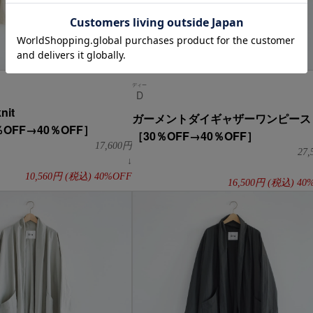
ディー
D
ガーメントダイギャザーワンピース
0％OFF→40％OFF］
［30％OFF→40％OFF］
17,600
円
27,
↓
10,560
円
(税込)
40%OFF
16,500
円
(税込)
40