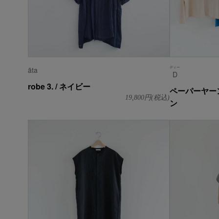
ディー
āta
D
robe 3. / ネイビー
ペーパーヤー
19,800
円(税込)
ン