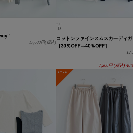
ディー
D
2way"
コットンファインスムスカーディガ
17,600
円(税込)
［30％OFF→40％OFF］
12,
7,260
円
(税込)
40
SALE