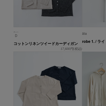
ディー
āta
D
robe 1. / 
コットンリネンツイードカーディガン
17,600
円(税込)