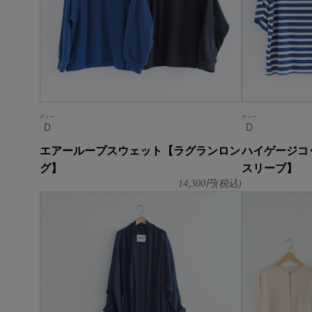
ディー
ディー
D
D
エアーループスウェット【ラグランロン
ハイゲージコ
グ】
スリーブ】
14,300
円(税込)