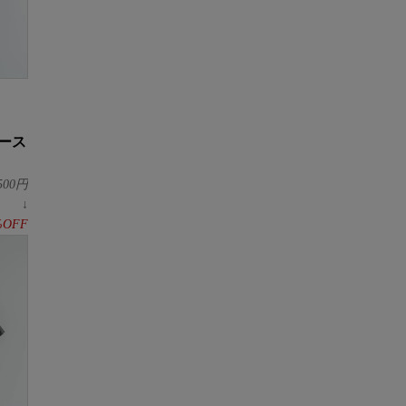
ース
500
円
↓
%OFF