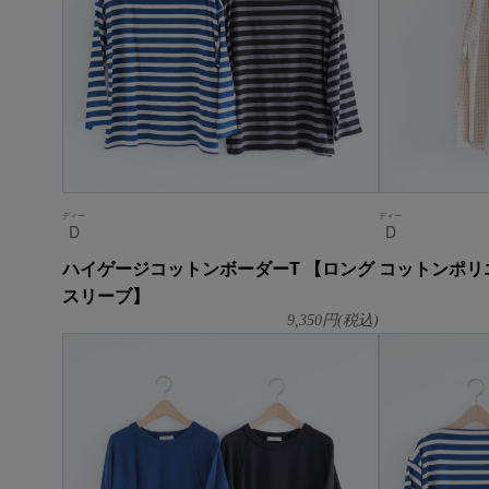
ディー
ディー
D
D
ハイゲージコットンボーダーT 【ロング
コットンポリ
スリーブ】
9,350
円(税込)