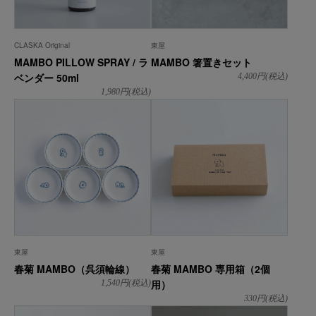
CLASKA Original
東屋
MAMBO PILLOW SPRAY / ラ
MAMBO 箸置きセット
ベンダー 50ml
4,400
円(税込)
1,980
円(税込)
東屋
東屋
春菊 MAMBO（呉須輪線）
春菊 MAMBO 専用箱（2個
用）
1,540
円(税込)
330
円(税込)