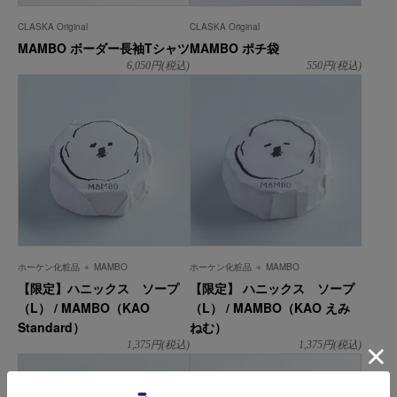
CLASKA Original
CLASKA Original
MAMBO ボーダー長袖Tシャツ
MAMBO ポチ袋
6,050
円(税込)
550
円(税込)
ホーケン化粧品 ＋ MAMBO
ホーケン化粧品 ＋ MAMBO
【限定】ハニックス ソープ
【限定】 ハニックス ソープ
（L） / MAMBO（KAO
（L） / MAMBO（KAO えみ
Standard）
ねむ）
1,375
円(税込)
1,375
円(税込)