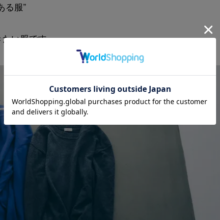
る服”
きたい服です。