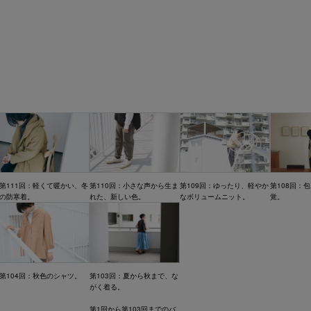
第111回：軽くて暖かい、冬
第110回：小さな声から生ま
第109回：ゆったり、軽やか
第108回：
の防寒着。
れた、新しい色。
なボリュームニット。
覚。
第104回：秋色のシャツ。
第103回：夏から秋まで、な
がく着る。
第1回から第103回までのバ