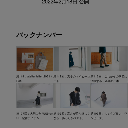
2022年2月18日 公開
バックナンバー
第114：atelier letter 2021 /
第113回：真冬のネイビーコ
第112回：これからの季節に
Dec.
ート。
活躍する、基本の一本。
第107回：大切に作り続けた
第106回：寒さが待ち遠しく
第105回：ちょうど良い、ワ
い、定番アイテム
なる、あったかベスト。
ンピース。