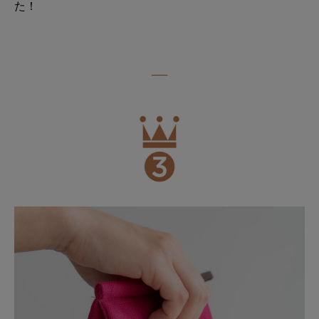
た！
──