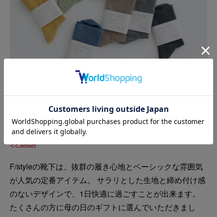
\ ギフトにもおすすめ /
ゴムが入っていないさらりとした綿の靴下 S
/ 1,650円
>> click
F/styleの靴下は、抜群の履き心地とベーシックな雰囲気
が人気の定番アイテム。 サラリとした生地と締め付け感
のないデザインで、1日快適に過ごすことが出来ます。
たくさんの方に母の日のギフトに選んでいただきまし