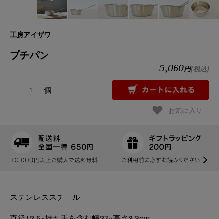
工房アイザワ
プチパン
5,060
円
(税込)
個
お気に入り
ステンレススチール
直径12.5×持ち手を含む幅27×高さ8.3cm