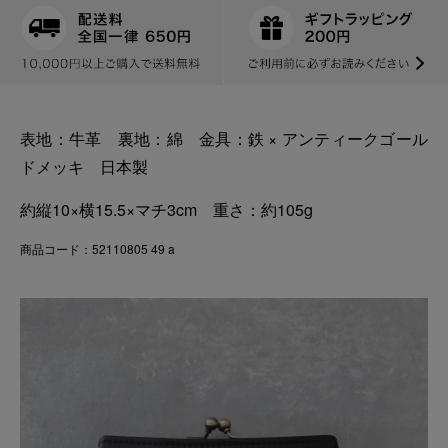
表地：牛革 裏地：綿 金具：鉄 × アンティークゴール
ドメッキ 日本製
約縦10×横15.5×マチ3cm 重さ：約105g
商品コード：52110805 49 a