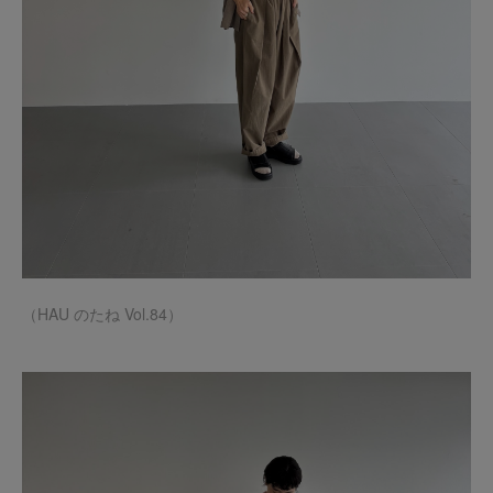
（HAU のたね Vol.84）