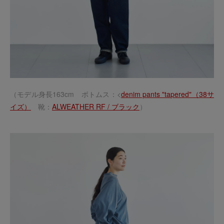
（モデル身長163cm ボトムス：<
denim pants "tapered"（38サ
イズ）
靴：
ALWEATHER RF / ブラック
）