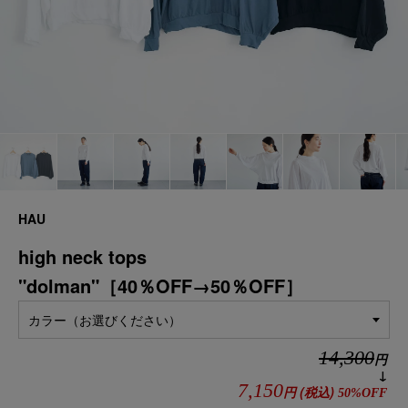
HAU
high neck tops
"dolman"［40％OFF→50％OFF］
カラー（お選びください）
14,300
円
↓
7,150
円
(税込)
50%OFF