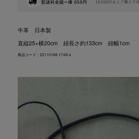
牛革 日本製
直縦25×横20cm 紐長さ約133cm 紐幅1cm
商品コード：22110168 17/49 a