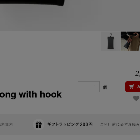
2
個
 with hook