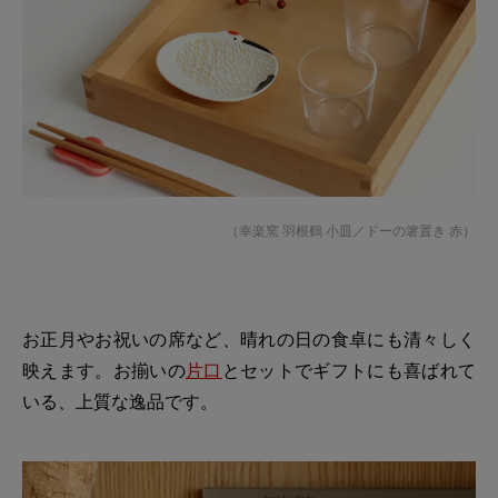
（
幸楽窯 羽根鶴 小皿
／
ドーの箸置き 赤
）
お正月やお祝いの席など、晴れの日の食卓にも清々しく
映えます。お揃いの
片口
とセットでギフトにも喜ばれて
いる、上質な逸品です。