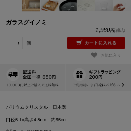
ガラスグイノミ
1,980
円
(税込)
個
お気に入り
バリウムクリスタル 日本製
口径5.1×高さ4.5cm 約65cc
商品コード：61110076 99 a