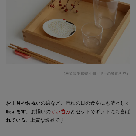
（
幸楽窯 羽根鶴 小皿
／
ドーの箸置き 赤
）
お正月やお祝いの席など、晴れの日の食卓にも清々しく
映えます。お揃いの
ぐい呑み
とセットでギフトにも喜ば
れている、上質な逸品です。