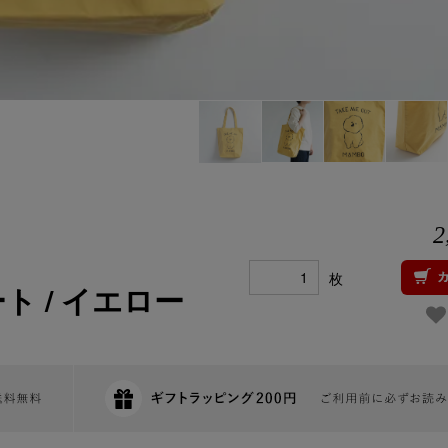
2
枚
ート / イエロー