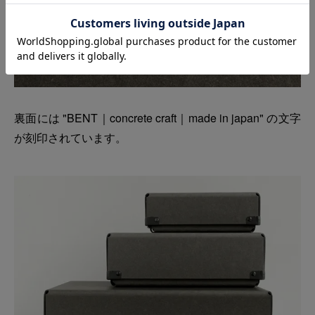
裏面には "BENT｜concrete craft｜made in japan" の文字
が刻印されています。