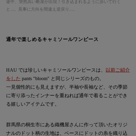
途中、突然高い断崖が出現！引き込まれるように歩いて行く
と...。見事に方向を間違え逆戻り...。
通年で楽しめるキャミソールワンピース
HAU では珍しいキャミソールワンピースは、
以前ご紹介
をした
pants "bloom" と同じシリーズのもの。
一見個性的にも見えますが、半袖や長袖など、その季節
に寄り添ったインナーを重ねれば通年で着ることができ
る嬉しいアイテムです。
群馬県の桐生市にある織機屋さんに作って頂いたオリジ
ナルのドット柄の生地は、ベースにドットの糸を織り込