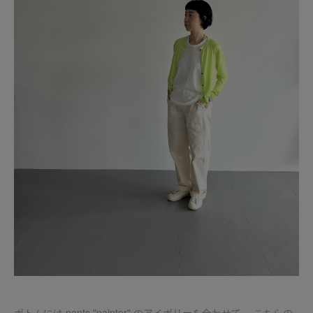
ボトムには pants "painter" のアイボリーを合わせて。 こちらの