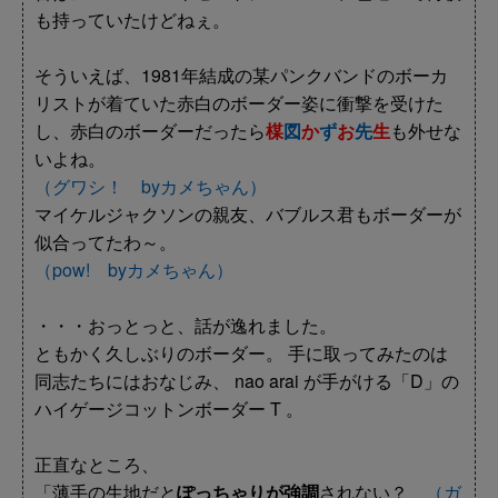
も持っていたけどねぇ。
そういえば、1981年結成の某パンクバンドのボーカ
リストが着ていた赤白のボーダー姿に衝撃を受けた
し、赤白のボーダーだったら
楳
図
か
ず
お
先
生
も外せな
いよね。
（グワシ！ byカメちゃん）
マイケルジャクソンの親友、バブルス君もボーダーが
似合ってたわ～。
（pow! byカメちゃん）
・・・おっとっと、話が逸れました。
ともかく久しぶりのボーダー。 手に取ってみたのは
同志たちにはおなじみ、 nao arai が手がける「D」の
ハイゲージコットンボーダー T 。
正直なところ、
「薄手の生地だと
ぽっちゃりが強調
されない？
（ガ