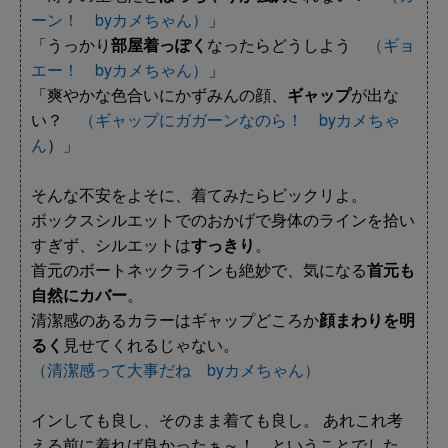
ーン！ byカメちゃん）
」
「うっかり
部屋着っぽく
なったらどうしよう
（ギョ
エー！ byカメちゃん）
」
「爽やかな色合いにかずみんの顔、
ギャップ
が出な
い？
（ギャップにガガーンなのら！ byカメちゃ
ん
）」
そんな不安をよそに、着てみたらビックリよ。
ボックスシルエットでのおかげで身体のラインを拾い
すぎず、シルエットは
すっきり
。
首元のボートネックラインも絶妙で、気になる
首元も
自然にカバー
。
清潔感のあるカラーはギャップどころか
顔まわりを明
るく
見せてくれるじゃない。
（清潔感って大事だね byカメちゃん）
インしても良し、そのまま着ても良し。 あれこれ考
える前に着れば良かったぁ～！ ということでした。