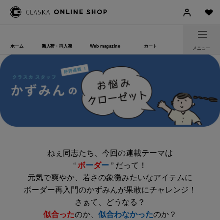
ホーム
新入荷・再入荷
Web magazine
カート
メニュー
ねぇ同志たち、今回の連載テーマは
“
ボ
ー
ダ
ー
” だって！
元気で爽やか、若さの象徴みたいなアイテムに
ボーダー再入門のかずみんが果敢にチャレンジ！
さぁて、どうなる？
似合った
のか、
似合わなかった
のか？