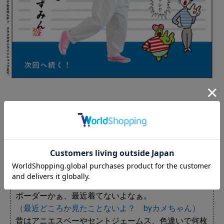
▼
思い切って ⚫ 年ぶりにボーダーを着たら
いろいろ発見がありました ！ の巻き
ボーダーかぁ、最近着てないよなぁ。
（最近どころか見たことないよ？ byカメちゃん）
昔はアニエスベーやセントジェームス、色違いで何枚