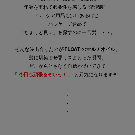
年齢を重ねて必要性を感じる “清潔感” 。
ヘアケア用品も沢山あるけど
パッケージ含めて
「ちょうど良い」を探すのに一苦労・・・。
そんな時出合ったの
が FLOAT のマルチオイル
。
髪に馴染ませ香りをまとった瞬間、
どこからともなく自信が湧いてきて
「
今日も頑張るぞいっ！
」 と元気になりますぞ。
・
・
・