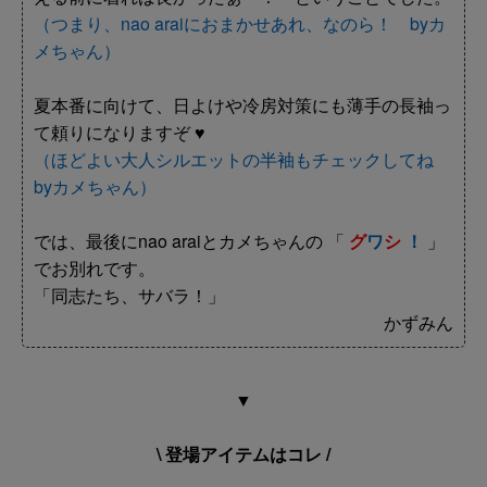
（つまり、nao araiにおまかせあれ、なのら！ byカ
メちゃん）
夏本番に向けて、日よけや冷房対策にも薄手の長袖っ
て頼りになりますぞ ♥
（ほどよい大人シルエットの半袖もチェックしてね
byカメちゃん）
では、最後にnao araiとカメちゃんの 「
グ
ワ
シ
！
」
でお別れです。
「同志たち、サバラ！」
かずみん
▼
\ 登場アイテムはコレ /