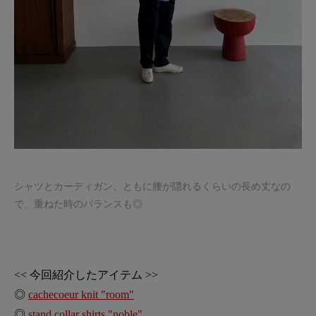
シャツとカーディガン、ともに腰が隠れるくらいの長め丈なの
で、重ねた時のバランスも◎
<< 今回紹介したアイテム >>
◎
cachecoeur knit "room"
◎
stand collar shirts "noble"