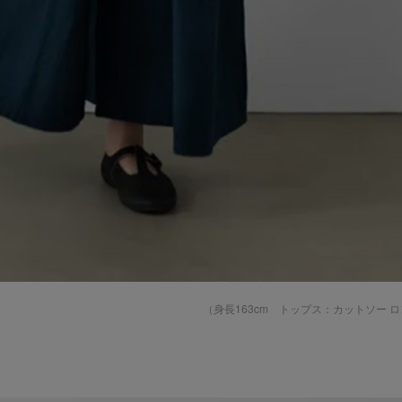
（身長163cm トップス：
カットソー ロ